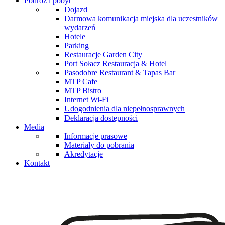
Podróż i pobyt
Dojazd
Darmowa komunikacja miejska dla uczestników
wydarzeń
Hotele
Parking
Restauracje Garden City
Port Sołacz Restauracja & Hotel
Pasodobre Restaurant & Tapas Bar
MTP Cafe
MTP Bistro
Internet Wi-Fi
Udogodnienia dla niepełnosprawnych
Deklaracja dostępności
Media
Informacje prasowe
Materiały do pobrania
Akredytacje
Kontakt