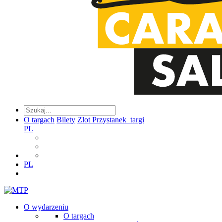
O targach
Bilety
Zlot Przystanek_targi
PL
PL
O wydarzeniu
O targach