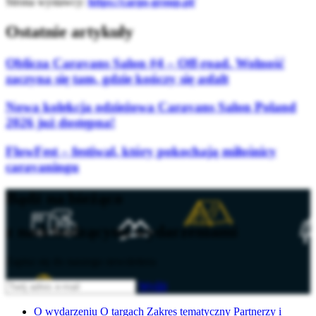
Strona wystawcy:
https://cargo-group.pl/
Ostatnie artykuły
Oblicza Caravans Salon #4 – Off-road. Wolność
zaczyna się tam, gdzie kończy się asfalt
Nowa kolekcja odzieżowa Caravans Salon Poland
2026 już dostępna!
FlowFest – festiwal, który pokochają miłośnicy
caravaningu
Bądź na bieżąco
z nadchodzącymi wydarzeniami
Zapisz się do naszego newslettera
Wyślij
O wydarzeniu
O targach
Zakres tematyczny
Partnerzy i