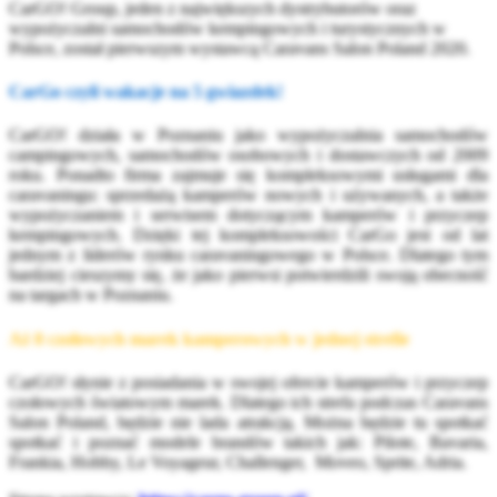
CarGO! Group, jeden z największych dystrybutorów oraz
wypożyczalni samochodów kempingowych i turystycznych w
Polsce, został pierwszym wystawcą Caravans Salon Poland 2020.
CarGo czyli wakacje na 5 gwiazdek!
CarGO! działa w Poznaniu jako wypożyczalnia samochodów
campingowych, samochodów osobowych i dostawczych od 2009
roku. Ponadto firma zajmuje się kompleksowymi usługami dla
caravaningu: sprzedażą kamperów nowych i używanych, a także
wypożyczaniem i serwisem dotyczącym kamperów i przyczep
kempingowych. Dzięki tej kompleksowości CarGo jest od lat
jednym z liderów rynku caravaningowego w Polsce. Dlatego tym
bardziej cieszymy się, że jako pierwsi potwierdzili swoją obecność
na targach w Poznaniu.
Aż 8 czołowych marek kamperowych w jednej strefie
CarGO! słynie z posiadania w swojej ofercie kamperów i przyczep
czołowych światowym marek. Dlatego ich strefa podczas Caravans
Salon Poland, będzie nie lada atrakcją. Można będzie tu spotkać
spotkać i poznać modele brandów takich jak: Pilote, Bavaria,
Frankia, Hobby, Le Voyageur, Challenger, Moveo, Sprite, Adria.