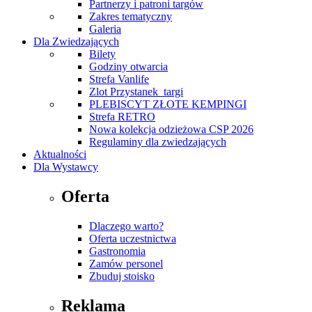
Partnerzy i patroni targów
Zakres tematyczny
Galeria
Dla Zwiedzających
Bilety
Godziny otwarcia
Strefa Vanlife
Zlot Przystanek_targi
PLEBISCYT ZŁOTE KEMPINGI
Strefa RETRO
Nowa kolekcja odzieżowa CSP 2026
Regulaminy dla zwiedzających
Aktualności
Dla Wystawcy
Oferta
Dlaczego warto?
Oferta uczestnictwa
Gastronomia
Zamów personel
Zbuduj stoisko
Reklama