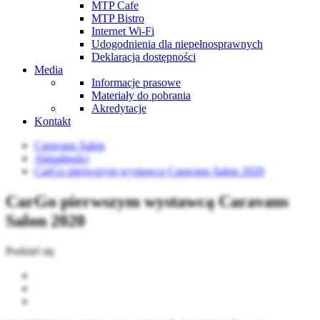
MTP Cafe
MTP Bistro
Internet Wi-Fi
Udogodnienia dla niepełnosprawnych
Deklaracja dostępności
Media
Informacje prasowe
Materiały do pobrania
Akredytacje
Kontakt
Caravans Salon
Aktualności
CarGo pierwszym wystawcą Caravans Salon 2020
CarGo pierwszym wystawcą Caravans
Salon 2020
Podziel się