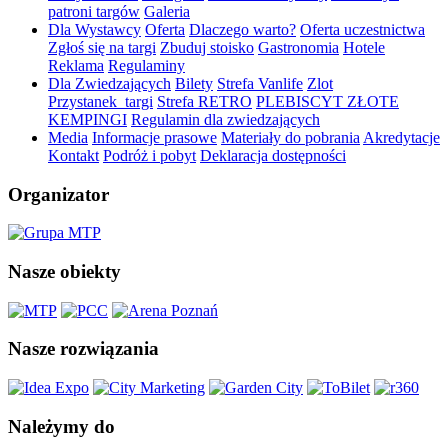
patroni targów
Galeria
Dla Wystawcy
Oferta
Dlaczego warto?
Oferta uczestnictwa
Zgłoś się na targi
Zbuduj stoisko
Gastronomia
Hotele
Reklama
Regulaminy
Dla Zwiedzających
Bilety
Strefa Vanlife
Zlot
Przystanek_targi
Strefa RETRO
PLEBISCYT ZŁOTE
KEMPINGI
Regulamin dla zwiedzających
Media
Informacje prasowe
Materiały do pobrania
Akredytacje
Kontakt
Podróż i pobyt
Deklaracja dostępności
Organizator
Nasze obiekty
Nasze rozwiązania
Należymy do