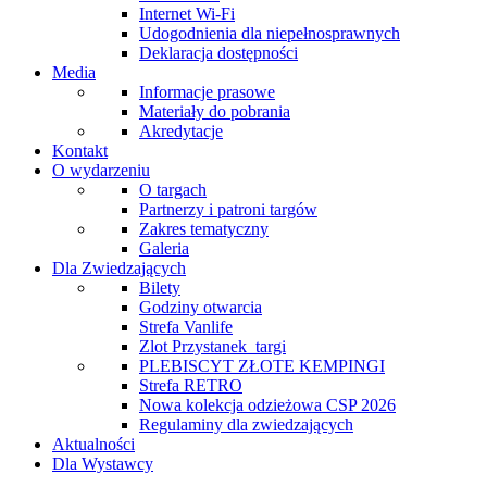
Internet Wi-Fi
Udogodnienia dla niepełnosprawnych
Deklaracja dostępności
Media
Informacje prasowe
Materiały do pobrania
Akredytacje
Kontakt
O wydarzeniu
O targach
Partnerzy i patroni targów
Zakres tematyczny
Galeria
Dla Zwiedzających
Bilety
Godziny otwarcia
Strefa Vanlife
Zlot Przystanek_targi
PLEBISCYT ZŁOTE KEMPINGI
Strefa RETRO
Nowa kolekcja odzieżowa CSP 2026
Regulaminy dla zwiedzających
Aktualności
Dla Wystawcy