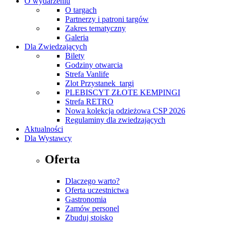
O wydarzeniu
O targach
Partnerzy i patroni targów
Zakres tematyczny
Galeria
Dla Zwiedzających
Bilety
Godziny otwarcia
Strefa Vanlife
Zlot Przystanek_targi
PLEBISCYT ZŁOTE KEMPINGI
Strefa RETRO
Nowa kolekcja odzieżowa CSP 2026
Regulaminy dla zwiedzających
Aktualności
Dla Wystawcy
Oferta
Dlaczego warto?
Oferta uczestnictwa
Gastronomia
Zamów personel
Zbuduj stoisko