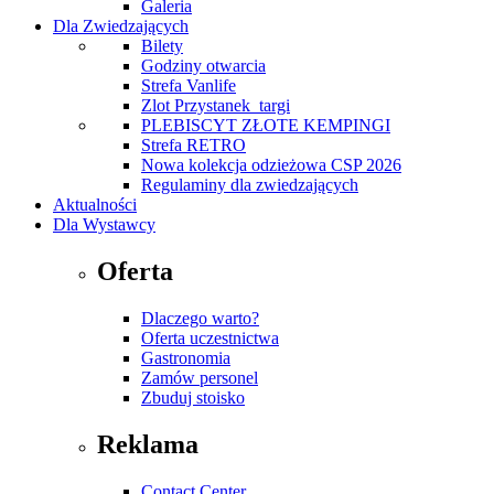
Galeria
Dla Zwiedzających
Bilety
Godziny otwarcia
Strefa Vanlife
Zlot Przystanek_targi
PLEBISCYT ZŁOTE KEMPINGI
Strefa RETRO
Nowa kolekcja odzieżowa CSP 2026
Regulaminy dla zwiedzających
Aktualności
Dla Wystawcy
Oferta
Dlaczego warto?
Oferta uczestnictwa
Gastronomia
Zamów personel
Zbuduj stoisko
Reklama
Contact Center