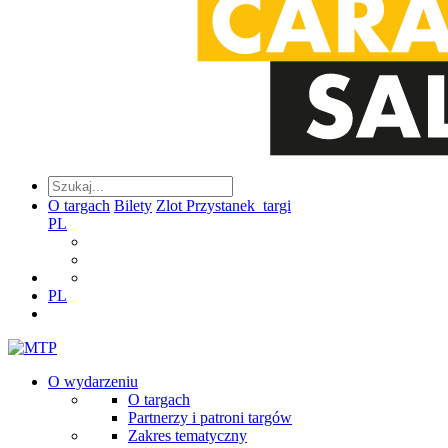
O targach
Bilety
Zlot Przystanek_targi
PL
PL
O wydarzeniu
O targach
Partnerzy i patroni targów
Zakres tematyczny