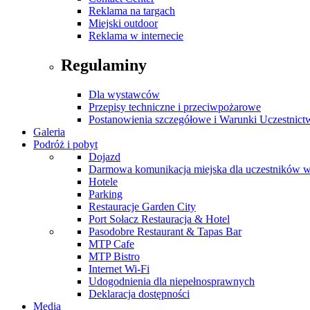
Reklama na targach
Miejski outdoor
Reklama w internecie
Regulaminy
Dla wystawców
Przepisy techniczne i przeciwpożarowe
Postanowienia szczegółowe i Warunki Uczestnict
Galeria
Podróż i pobyt
Dojazd
Darmowa komunikacja miejska dla uczestników 
Hotele
Parking
Restauracje Garden City
Port Sołacz Restauracja & Hotel
Pasodobre Restaurant & Tapas Bar
MTP Cafe
MTP Bistro
Internet Wi-Fi
Udogodnienia dla niepełnosprawnych
Deklaracja dostępności
Media