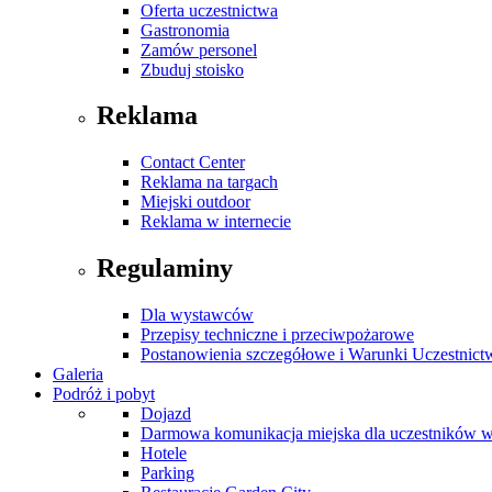
Oferta uczestnictwa
Gastronomia
Zamów personel
Zbuduj stoisko
Reklama
Contact Center
Reklama na targach
Miejski outdoor
Reklama w internecie
Regulaminy
Dla wystawców
Przepisy techniczne i przeciwpożarowe
Postanowienia szczegółowe i Warunki Uczestnict
Galeria
Podróż i pobyt
Dojazd
Darmowa komunikacja miejska dla uczestników 
Hotele
Parking