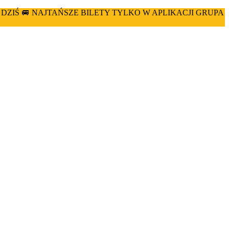
 DZIŚ 🚐 NAJTAŃSZE BILETY TYLKO W APLIKACJI GRUPA