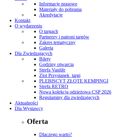
Informacje prasowe
Materiały do pobrania
Akredytacje
Kontakt
O wydarzeniu
O targach
Partnerzy i patroni targów
Zakres tematyczny
Galeria
Dla Zwiedzających
Bilety
Godziny otwarcia
Strefa Vanlife
Zlot Przystanek_targi
PLEBISCYT ZŁOTE KEMPINGI
Strefa RETRO
Nowa kolekcja odzieżowa CSP 2026
Regulaminy dla zwiedzających
Aktualności
Dla Wystawcy
Oferta
Dlaczego warto?