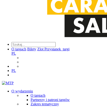
O targach
Bilety
Zlot Przystanek_targi
PL
PL
O wydarzeniu
O targach
Partnerzy i patroni targów
Zakres tematyczny