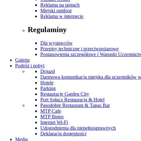
Reklama na targach
Miejski outdoor
Reklama w internecie
Regulaminy
Dla wystawców
Przepisy techniczne i przeciwpożarowe
Postanowienia szczegółowe i Warunki Uczestnict
Galeria
Podróż i pobyt
Dojazd
Darmowa komunikacja miejska dla uczestników 
Hotele
Parking
Restauracje Garden City
Port Sołacz Restauracja & Hotel
Pasodobre Restaurant & Tapas Bar
MTP Cafe
MTP Bistro
Internet Wi-Fi
Udogodnienia dla niepełnosprawnych
Deklaracja dostępności
Media