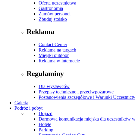
Oferta uczestnictwa
Gastronomia
Zamów personel
Zbuduj stoisko
Reklama
Contact Center
Reklama na targach
Miejski outdoor
Reklama w internecie
Regulaminy
Dla wystawców
Przepisy techniczne i przeciwpożarowe
Postanowienia szczegółowe i Warunki Uczestnict
Galeria
Podróż i pobyt
Dojazd
Darmowa komunikacja miejska dla uczestników 
Hotele
Parking