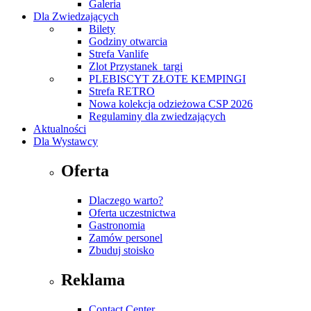
Galeria
Dla Zwiedzających
Bilety
Godziny otwarcia
Strefa Vanlife
Zlot Przystanek_targi
PLEBISCYT ZŁOTE KEMPINGI
Strefa RETRO
Nowa kolekcja odzieżowa CSP 2026
Regulaminy dla zwiedzających
Aktualności
Dla Wystawcy
Oferta
Dlaczego warto?
Oferta uczestnictwa
Gastronomia
Zamów personel
Zbuduj stoisko
Reklama
Contact Center