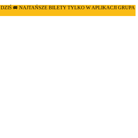
 DZIŚ 🚐 NAJTAŃSZE BILETY TYLKO W APLIKACJI GRUPA