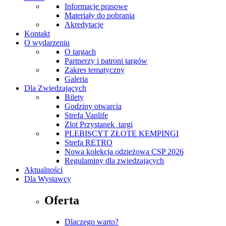
Informacje prasowe
Materiały do pobrania
Akredytacje
Kontakt
O wydarzeniu
O targach
Partnerzy i patroni targów
Zakres tematyczny
Galeria
Dla Zwiedzających
Bilety
Godziny otwarcia
Strefa Vanlife
Zlot Przystanek_targi
PLEBISCYT ZŁOTE KEMPINGI
Strefa RETRO
Nowa kolekcja odzieżowa CSP 2026
Regulaminy dla zwiedzających
Aktualności
Dla Wystawcy
Oferta
Dlaczego warto?