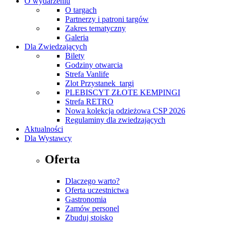
O wydarzeniu
O targach
Partnerzy i patroni targów
Zakres tematyczny
Galeria
Dla Zwiedzających
Bilety
Godziny otwarcia
Strefa Vanlife
Zlot Przystanek_targi
PLEBISCYT ZŁOTE KEMPINGI
Strefa RETRO
Nowa kolekcja odzieżowa CSP 2026
Regulaminy dla zwiedzających
Aktualności
Dla Wystawcy
Oferta
Dlaczego warto?
Oferta uczestnictwa
Gastronomia
Zamów personel
Zbuduj stoisko