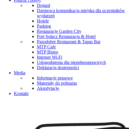
Podróż i pobyt
Dojazd
Darmowa komunikacja miejska dla uczestników
wydarzeń
Hotele
Parking
Restauracje Garden City
Port Sołacz Restauracja & Hotel
Pasodobre Restaurant & Tapas Bar
MTP Cafe
MTP Bistro
Internet Wi-Fi
Udogodnienia dla niepełnosprawnych
Deklaracja dostępności
Media
Informacje prasowe
Materiały do pobrania
Akredytacje
Kontakt