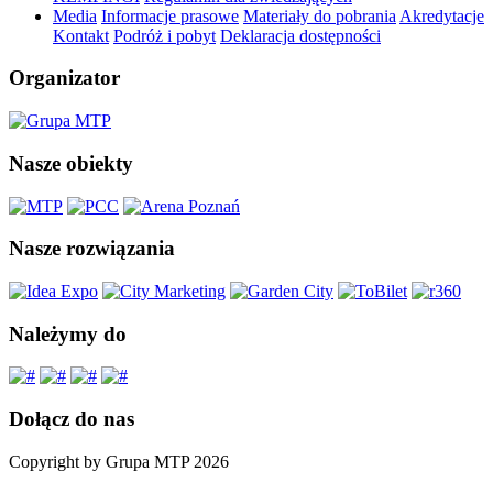
Media
Informacje prasowe
Materiały do pobrania
Akredytacje
Kontakt
Podróż i pobyt
Deklaracja dostępności
Organizator
Nasze obiekty
Nasze rozwiązania
Należymy do
Dołącz do nas
Copyright by Grupa MTP 2026