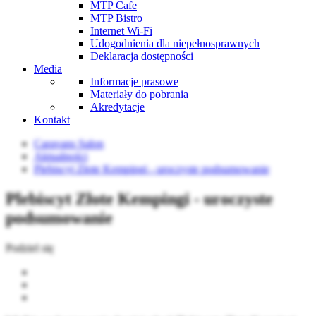
MTP Cafe
MTP Bistro
Internet Wi-Fi
Udogodnienia dla niepełnosprawnych
Deklaracja dostępności
Media
Informacje prasowe
Materiały do pobrania
Akredytacje
Kontakt
Caravans Salon
Aktualności
Plebiscyt Złote Kempingi - uroczyste podsumowanie
Plebiscyt Złote Kempingi - uroczyste
podsumowanie
Podziel się