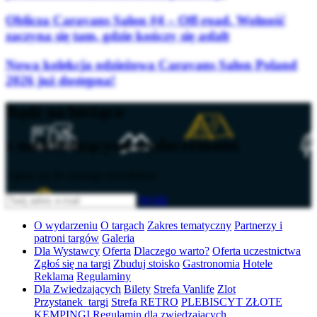
Oblicza Caravans Salon #4 – Off-road. Wolność
zaczyna się tam, gdzie kończy się asfalt
Nowa kolekcja odzieżowa Caravans Salon Poland
2026 już dostępna!
Bądź na bieżąco
z nadchodzącymi wydarzeniami
Zapisz się do naszego newslettera
Wyślij
O wydarzeniu
O targach
Zakres tematyczny
Partnerzy i
patroni targów
Galeria
Dla Wystawcy
Oferta
Dlaczego warto?
Oferta uczestnictwa
Zgłoś się na targi
Zbuduj stoisko
Gastronomia
Hotele
Reklama
Regulaminy
Dla Zwiedzających
Bilety
Strefa Vanlife
Zlot
Przystanek_targi
Strefa RETRO
PLEBISCYT ZŁOTE
KEMPINGI
Regulamin dla zwiedzających