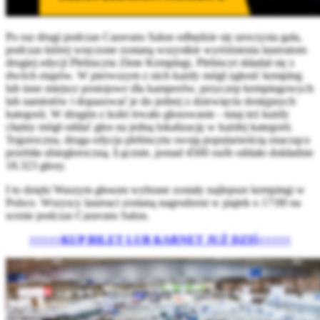
Po raz drugi podczas Caravans Salon odbędzie się uroczysta gala,
podczas której wręczone zostaną wszystkie wyróżnienia laureatom
drugiej edycji Plebiscytu Złote Kempingi. Plebiscyt składał się z
dwóch etapów. W pierwszym z nich każdy mógł zgłosić kemping
lub inne miejsce postojowe dla kamperów, przyczep kempingowych
lub namiotów i dopasować je do jednej z dziewięciu dostępnych
kategorii. W drugim z kolei trwało głosowanie - tutaj też każdy
chętny mógł oddać głos na jedną lokalizację w każdej kategorii.
Tegoroczna, druga edycja plebiscytu swoją popularnością znacząco
przebiła ubiegłoroczną. Łącznie, ponad 4500 osób oddało dokładnie
18.323 głosy.
I to dzięki Waszym głosom wybrane zostały najlepsze kempingi w
Polsce. Wszyscy laureaci zostaną nagrodzeni w piątek o 17:00 na
scenie podczas Caravans Salon.
>>>>>KUP BILET LUB KARNET JUŻ DZIŚ<<<<<