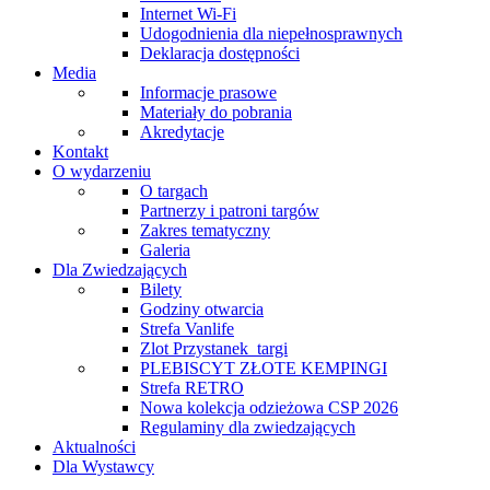
Internet Wi-Fi
Udogodnienia dla niepełnosprawnych
Deklaracja dostępności
Media
Informacje prasowe
Materiały do pobrania
Akredytacje
Kontakt
O wydarzeniu
O targach
Partnerzy i patroni targów
Zakres tematyczny
Galeria
Dla Zwiedzających
Bilety
Godziny otwarcia
Strefa Vanlife
Zlot Przystanek_targi
PLEBISCYT ZŁOTE KEMPINGI
Strefa RETRO
Nowa kolekcja odzieżowa CSP 2026
Regulaminy dla zwiedzających
Aktualności
Dla Wystawcy