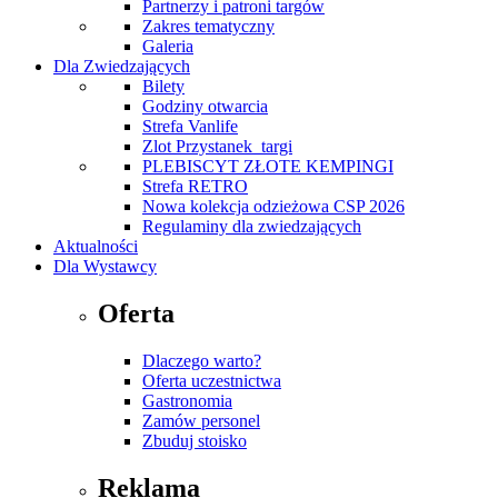
Partnerzy i patroni targów
Zakres tematyczny
Galeria
Dla Zwiedzających
Bilety
Godziny otwarcia
Strefa Vanlife
Zlot Przystanek_targi
PLEBISCYT ZŁOTE KEMPINGI
Strefa RETRO
Nowa kolekcja odzieżowa CSP 2026
Regulaminy dla zwiedzających
Aktualności
Dla Wystawcy
Oferta
Dlaczego warto?
Oferta uczestnictwa
Gastronomia
Zamów personel
Zbuduj stoisko
Reklama