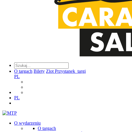
O targach
Bilety
Zlot Przystanek_targi
PL
PL
O wydarzeniu
O targach